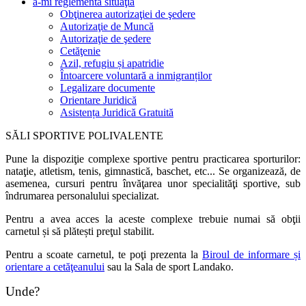
a-mi reglementa situaţia
Obţinerea autorizaţiei de şedere
Autorizaţie de Muncă
Autorizaţie de şedere
Cetăţenie
Azil, refugiu și apatridie
Întoarcere voluntară a inmigranților
Legalizare documente
Orientare Juridică
Asistența Juridică Gratuită
SĂLI SPORTIVE POLIVALENTE
Pune la dispoziţie complexe sportive pentru practicarea sporturilor:
nataţie, atletism, tenis, gimnastică, baschet, etc... Se organizează, de
asemenea, cursuri pentru învăţarea unor specialităţi sportive, sub
îndrumarea personalului specializat.
Pentru a avea acces la aceste complexe trebuie numai să obţii
carnetul și să plătești preţul stabilit.
Pentru a scoate carnetul, te poţi prezenta la
Biroul de informare și
orientare a cetăţeanului
sau la Sala de sport Landako.
Unde?