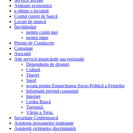
Servicii Sociale
Ajutoare economice
a obţine o locuinţă
Contul curent de bancă
Locuri de muncă
Îinvăţământ
pentru copiii mei
pentru mine
Permis de Conducere
Consulate
Asociaţii
Alte servicii municipale sau regionale
Dependenţa de droguri
Cultură
Tineret
Sport
şcoala pentru Emanciparea Socio-Politică a Femeilor
Informaţii privind consumul
Internet
Limba Bască
Turismul.
Vârsta a Treia.
Securitate Cetăţenească
Asistenţa persoanelor maltratate
Asistență victimelor discriminării