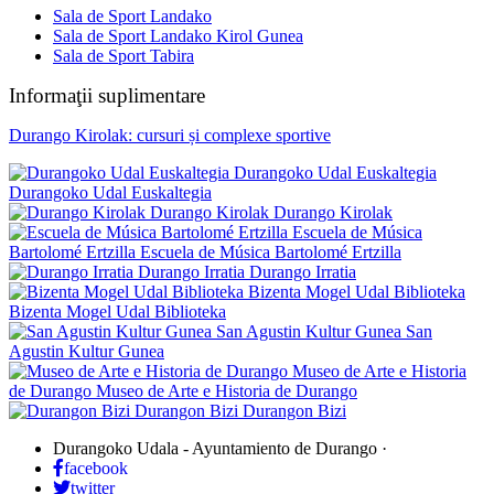
Sala de Sport Landako
Sala de Sport Landako Kirol Gunea
Sala de Sport Tabira
Informaţii suplimentare
Durango Kirolak: cursuri și complexe sportive
Durangoko Udal Euskaltegia
Durangoko Udal Euskaltegia
Durango Kirolak
Durango Kirolak
Escuela de Música
Bartolomé Ertzilla
Escuela de Música Bartolomé Ertzilla
Durango Irratia
Durango Irratia
Bizenta Mogel Udal Biblioteka
Bizenta Mogel Udal Biblioteka
San Agustin Kultur Gunea
San
Agustin Kultur Gunea
Museo de Arte e Historia
de Durango
Museo de Arte e Historia de Durango
Durangon Bizi
Durangon Bizi
Durangoko Udala - Ayuntamiento de Durango
·
facebook
twitter