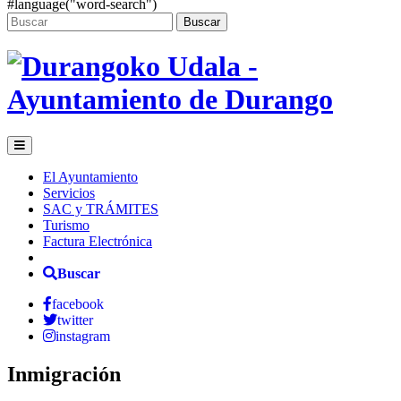
#language("word-search")
Buscar
El Ayuntamiento
Servicios
SAC y TRÁMITES
Turismo
Factura Electrónica
Buscar
facebook
twitter
instagram
Inmigración