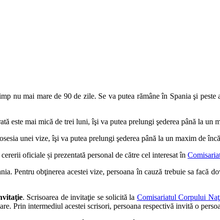
timp nu mai mare de 90 de zile. Se va putea rămâne în Spania şi peste a
rată este mai mică de trei luni, îşi va putea prelungi şederea până la un m
osesia unei vize, îşi va putea prelungi şederea până la un maxim de încă tr
cererii oficiale și prezentată personal de către cel interesat în
Comisariat
nia. Pentru obţinerea acestei vize, persoana în cauză trebuie sa facă do
nvitaţie
. Scrisoarea de invitaţie se solicită la
Comisariatul Corpului Naţio
oare. Prin intermediul acestei scrisori, persoana respectivă invită o perso