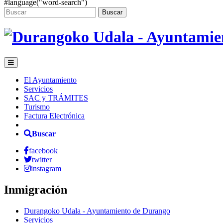
#language("word-search")
Buscar
El Ayuntamiento
Servicios
SAC y TRÁMITES
Turismo
Factura Electrónica
Buscar
facebook
twitter
instagram
Inmigración
Durangoko Udala - Ayuntamiento de Durango
Servicios