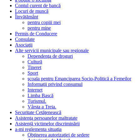
Contul curent de bancă
Locuri de muncă
Îinvăţământ
pentru copiii mei
pentru mine
Permis de Conducere
Consulate
Asociaţii
Alte servicii municipale sau regionale
Dependenţa de droguri
Cultură
Tineret
Sport
şcoala pentru Emanciparea Socio-Politică a Femeilor
Informaţii privind consumul
Internet
Limba Bască
Turismul.
Vârsta a Treia.
Securitate Cetăţenească
Asistenţa persoanelor maltratate
Asistență victimelor discriminării
a-mi reglementa situaţia
Obţinerea autorizaţiei de şedere