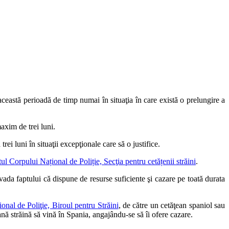
ceastă perioadă de timp numai în situaţia în care există o prelungire a
axim de trei luni.
ei luni în situaţii excepţionale care să o justifice.
ul Corpului Național de Poliție, Secţia pentru cetățenii străini
.
vada faptului că dispune de resurse suficiente şi cazare pe toată durata
nal de Poliţie, Biroul pentru Străini
, de către un cetăţean spaniol sau
ană străină să vină în Spania, angajându-se să îi ofere cazare.