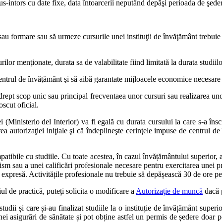
dus-intors cu date fixe, data întoarcerii neputând depăşi perioada de şed
au formare sau să urmeze cursurile unei instituţii de învăţământ trebuie s
ilor menţionate, durata sa de valabilitate fiind limitată la durata studiilo
centrul de învăţământ şi să aibă garantate mijloacele economice necesare pe
 drept scop unic sau principal frecventaea unor cursuri sau realizarea uno
oscut oficial.
 (Ministerio del Interior) va fi egală cu durata cursului la care s-a îns
ea autorizaţiei iniţiale şi că îndeplineşte cerinţele impuse de centrul de 
ompatibile cu studiile. Cu toate acestea, în cazul învățământului superio
sm sau a unei calificări profesionale necesare pentru exercitarea unei pro
ie expresă. Activitățile profesionale nu trebuie să depășească 30 de ore 
ul de practică, puteți solicita o modificare a
Autorizație de muncă
dacă p
udii și care și-au finalizat studiile la o instituție de învățământ supe
unei asigurări de sănătate și pot obține astfel un permis de ședere doar 