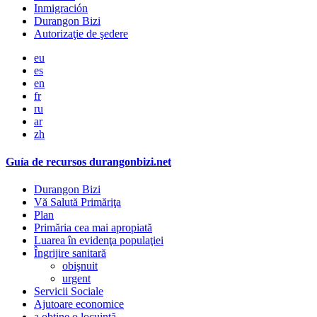
Inmigración
Durangon Bizi
Autorizaţie de şedere
eu
es
en
fr
ru
ar
zh
Guía de recursos durangonbizi.net
Durangon Bizi
Vă Salută Primăriţa
Plan
Primăria cea mai apropiată
Luarea în evidenţa populaţiei
Îngrijire sanitară
obişnuit
urgent
Servicii Sociale
Ajutoare economice
a obţine o locuinţă