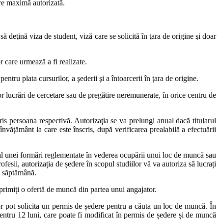
ere maximă autorizată.
ă deţină viza de student, viză care se solicită în ţara de origine şi doar
r care urmează a fi realizate.
ntru plata cursurilor, a şederii şi a întoarcerii în ţara de origine.
r lucrări de cercetare sau de pregătire neremunerate, în orice centru de
cris persoana respectivă. Autorizaţia se va prelungi anual dacă titularul
învăţământ la care este înscris, după verificarea prealabilă a efectuării
r, al unei formări reglementate în vederea ocupării unui loc de muncă sau
fesii, autorizația de ședere în scopul studiilor vă va autoriza să lucrați
pe săptămână.
rimiți o ofertă de muncă din partea unui angajator.
rior pot solicita un permis de ședere pentru a căuta un loc de muncă. În
pentru 12 luni, care poate fi modificat în permis de ședere și de muncă