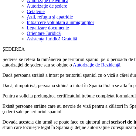
Autorizaţie de Muncă
Autorizaţie de şedere
Cetăţenie
Azil, refugiu și apatridie
Întoarcere voluntară a inmigranților
Legalizare documente
Orientare Juridică
Asistența Juridică Gratuită
ŞEDEREA
Şederea se referă la rămânerea pe teritoriul spaniol pe o perioadă de 
autorizaţiei de şedere sau se obţine o
Autorizaţie de Rezidenţă
.
Dacă persoana străină a intrat pe teritoriul spaniol cu o viză a cărei du
Dacă, dimpotrivă, persoana străină a intrat în Spania fără a se afla în p
Pentru a solicita prelungirea certificatului trebuie completat formularul 
Există persoane străine care au nevoie de viză pentru a călători în Spa
şederii sale pe teritoriul spaniol.
Dovada acesteia din urmă se poate face cu ajutorul unei
scrisori de i
străin care locuieşte legal în Spania şi deţine autorizaţiile corespunzăt