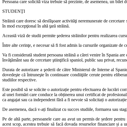
Persoana care solicită viza trebuie să prezinte, de asemenea, un bilet 
STUDENŢI
Străinii care doresc să desfăşoare activităţi neremunerate de cercetare s
în mod excepţional în altă ţară străină.
Această viză de studii permite şederea străinilor pentru realizarea cursur
Între alte cerinţe, e necesar să fi fost admis la cursurile organizate de 
Va fi considerată student persoana străină a cărei venire în Spania are
învăţământ sau de cercetare ştiinţifică spaniol, public sau privat, recun
Durata de autorizare a şederii de către Ministerul de Interne al Spaniei
dovedeşte că întruneşte în continuare condiiţiile cerute pentru eliberar
studiilor respective.
Este posibil să se solicite o autorizație pentru efectuarea de lucrări c
al unei formări care conduce la obținerea unui certificat de profesionali
ca angajat sau ca independent fără a fi nevoie să solicitați o autorizaț
De asemenea, dacă v-ați finalizat cu succes studiile, formarea sau stagi
Pe de altă parte, persoanele care au avut un permis de ședere pentru st
acest scop, acestea trebuie să facă dovada resurselor financiare și a 