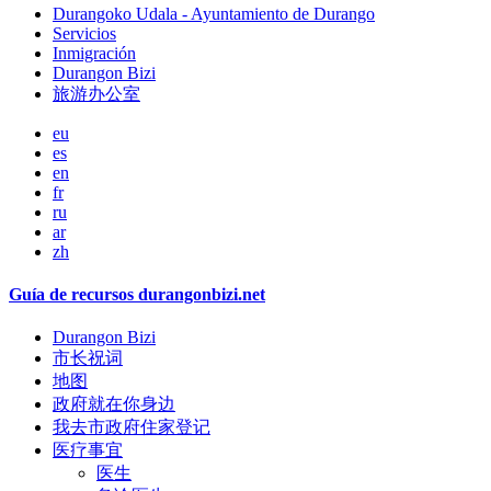
Durangoko Udala - Ayuntamiento de Durango
Servicios
Inmigración
Durangon Bizi
旅游办公室
eu
es
en
fr
ru
ar
zh
Guía de recursos durangonbizi.net
Durangon Bizi
市长祝词
地图
政府就在你身边
我去市政府住家登记
医疗事宜
医生