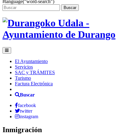
#language("word-search")
Buscar
El Ayuntamiento
Servicios
SAC y TRÁMITES
Turismo
Factura Electrónica
Buscar
facebook
twitter
instagram
Inmigración