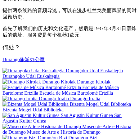
提供两条线路的音频导览，可以在漫步杜兰戈美丽风景的同时
回顾历史。
首先了解我们的历史和文化遗产，然后是1937年3月31日轰炸
后的遗址。服务费是每个机器1欧元。
何处？
Durango旅游办公室
Durangoko Udal Euskaltegia
Durangoko Udal Euskaltegia
Durango Kirolak
Durango Kirolak
Escuela de Música
Bartolomé Ertzilla
Escuela de Música Bartolomé Ertzilla
Durango Irratia
Durango Irratia
Bizenta Mogel Udal Biblioteka
Bizenta Mogel Udal Biblioteka
San Agustin Kultur Gunea
San
Agustin Kultur Gunea
Museo de Arte e Historia
de Durango
Museo de Arte e Historia de Durango
Durangon Bizi
Durangon Bizi