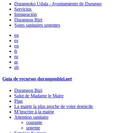
Durangoko Udala - Ayuntamiento de Durango
Servicios
Inmigración
Durangon Bizi
Soins sanitaires urgentes
eu
es
en
fr
ru
ar
zh
Guía de recursos durangonbizi.net
Durangon Bizi
Salut de Madame le Maire
Plan
La mairie la plus proche de votre domicile
M’inscrire à la mairie
Attention sanitaire
courante
urgente