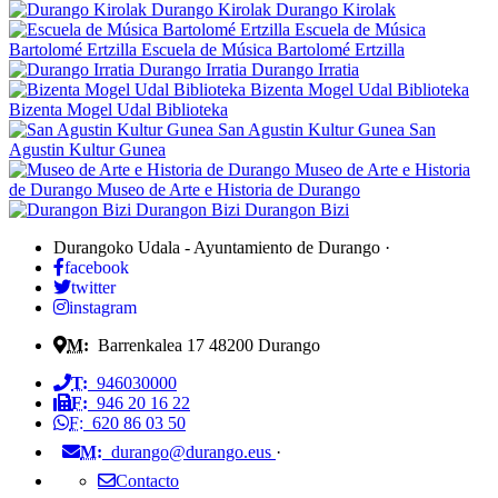
Durango Kirolak
Durango Kirolak
Escuela de Música
Bartolomé Ertzilla
Escuela de Música Bartolomé Ertzilla
Durango Irratia
Durango Irratia
Bizenta Mogel Udal Biblioteka
Bizenta Mogel Udal Biblioteka
San Agustin Kultur Gunea
San
Agustin Kultur Gunea
Museo de Arte e Historia
de Durango
Museo de Arte e Historia de Durango
Durangon Bizi
Durangon Bizi
Durangoko Udala - Ayuntamiento de Durango
·
facebook
twitter
instagram
M:
Barrenkalea 17
48200
Durango
T:
946030000
F:
946 20 16 22
F:
620 86 03 50
M:
durango@durango.eus
·
Contacto