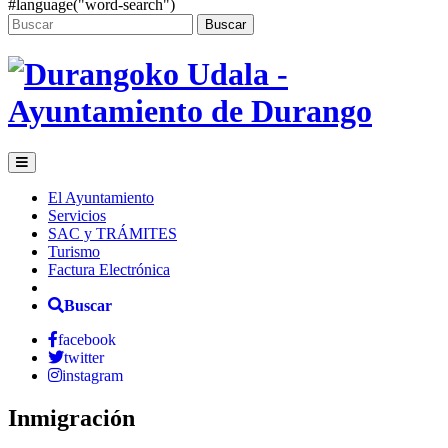
#language("word-search")
Buscar
El Ayuntamiento
Servicios
SAC y TRÁMITES
Turismo
Factura Electrónica
Buscar
facebook
twitter
instagram
Inmigración