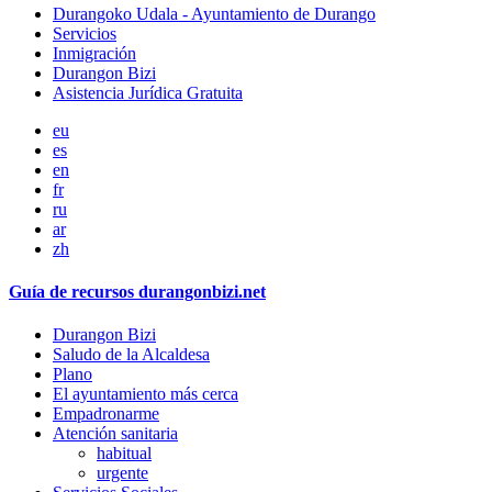
Durangoko Udala - Ayuntamiento de Durango
Servicios
Inmigración
Durangon Bizi
Asistencia Jurídica Gratuita
eu
es
en
fr
ru
ar
zh
Guía de recursos durangonbizi.net
Durangon Bizi
Saludo de la Alcaldesa
Plano
El ayuntamiento más cerca
Empadronarme
Atención sanitaria
habitual
urgente