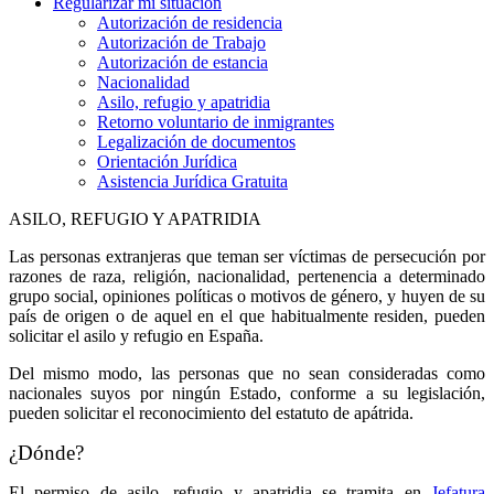
Regularizar mi situación
Autorización de residencia
Autorización de Trabajo
Autorización de estancia
Nacionalidad
Asilo, refugio y apatridia
Retorno voluntario de inmigrantes
Legalización de documentos
Orientación Jurídica
Asistencia Jurídica Gratuita
ASILO, REFUGIO Y APATRIDIA
Las personas extranjeras que teman ser víctimas de persecución por
razones de raza, religión, nacionalidad, pertenencia a determinado
grupo social, opiniones políticas o motivos de género, y huyen de su
país de origen o de aquel en el que habitualmente residen, pueden
solicitar el asilo y refugio en España.
Del mismo modo, las personas que no sean consideradas como
nacionales suyos por ningún Estado, conforme a su legislación,
pueden solicitar el reconocimiento del estatuto de apátrida.
¿Dónde?
El permiso de asilo, refugio y apatridia se tramita en
Jefatura