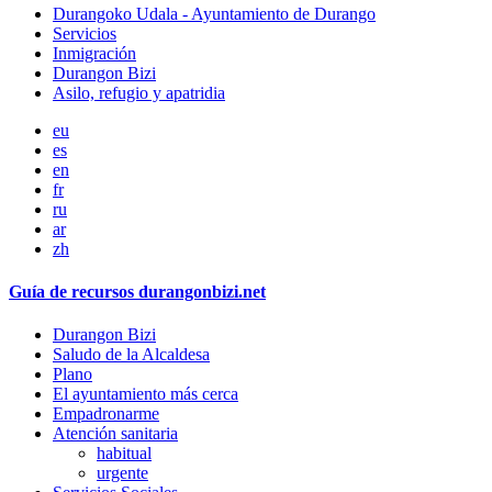
Durangoko Udala - Ayuntamiento de Durango
Servicios
Inmigración
Durangon Bizi
Asilo, refugio y apatridia
eu
es
en
fr
ru
ar
zh
Guía de recursos durangonbizi.net
Durangon Bizi
Saludo de la Alcaldesa
Plano
El ayuntamiento más cerca
Empadronarme
Atención sanitaria
habitual
urgente