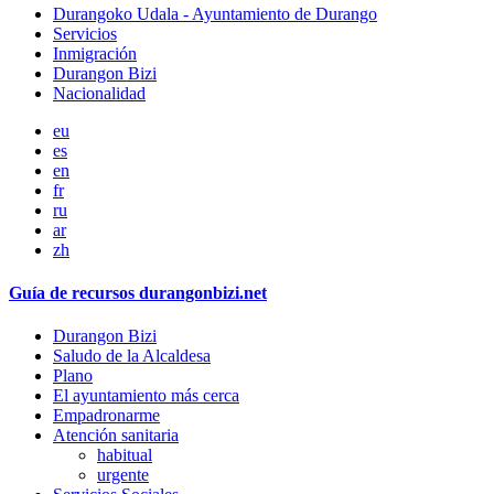
Durangoko Udala - Ayuntamiento de Durango
Servicios
Inmigración
Durangon Bizi
Nacionalidad
eu
es
en
fr
ru
ar
zh
Guía de recursos durangonbizi.net
Durangon Bizi
Saludo de la Alcaldesa
Plano
El ayuntamiento más cerca
Empadronarme
Atención sanitaria
habitual
urgente