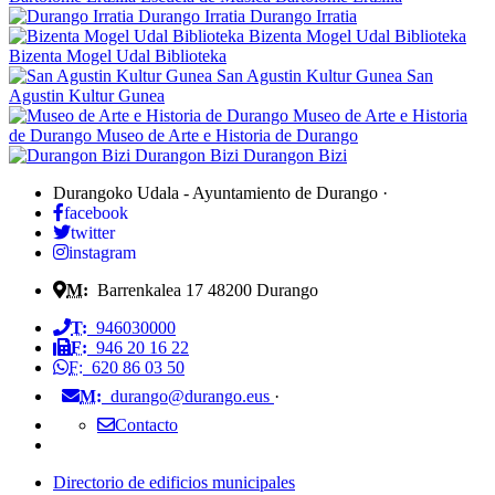
Durango Irratia
Durango Irratia
Bizenta Mogel Udal Biblioteka
Bizenta Mogel Udal Biblioteka
San Agustin Kultur Gunea
San
Agustin Kultur Gunea
Museo de Arte e Historia
de Durango
Museo de Arte e Historia de Durango
Durangon Bizi
Durangon Bizi
Durangoko Udala - Ayuntamiento de Durango
·
facebook
twitter
instagram
M:
Barrenkalea 17
48200
Durango
T:
946030000
F:
946 20 16 22
F:
620 86 03 50
M:
durango@durango.eus
·
Contacto
Directorio de edificios municipales