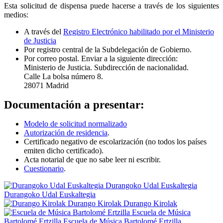
Esta solicitud de dispensa puede hacerse a través de los siguientes
medios:
A través del
Registro Electrónico habilitado por el Ministerio
de Justicia
Por registro central de la Subdelegación de Gobierno.
Por correo postal. Enviar a la siguiente dirección:
Ministerio de Justicia. Subdirección de nacionalidad.
Calle La bolsa número 8.
28071 Madrid
Documentación a presentar:
Modelo de solicitud normalizado
Autorización de residencia
.
Certificado negativo de escolarización (no todos los países
emiten dicho certificado).
Acta notarial de que no sabe leer ni escribir.
Cuestionario
.
Durangoko Udal Euskaltegia
Durangoko Udal Euskaltegia
Durango Kirolak
Durango Kirolak
Escuela de Música
Bartolomé Ertzilla
Escuela de Música Bartolomé Ertzilla