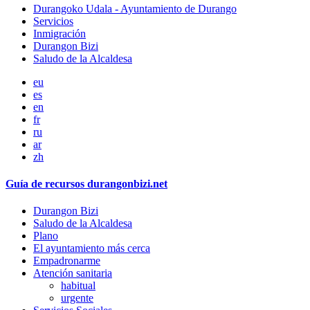
Durangoko Udala - Ayuntamiento de Durango
Servicios
Inmigración
Durangon Bizi
Saludo de la Alcaldesa
eu
es
en
fr
ru
ar
zh
Guía de recursos durangonbizi.net
Durangon Bizi
Saludo de la Alcaldesa
Plano
El ayuntamiento más cerca
Empadronarme
Atención sanitaria
habitual
urgente